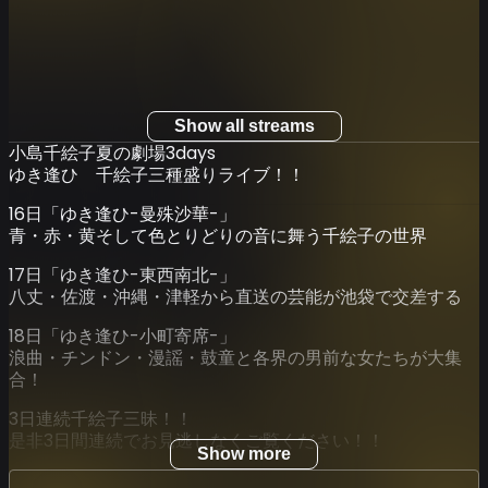
Show all streams
小島千絵子夏の劇場3days
ゆき逢ひ 千絵子三種盛りライブ！！
16日「ゆき逢ひ-曼殊沙華-」
青・赤・黄そして色とりどりの音に舞う千絵子の世界
17日「ゆき逢ひ-東西南北-」
八丈・佐渡・沖縄・津軽から直送の芸能が池袋で交差する
18日「ゆき逢ひ-小町寄席-」
浪曲・チンドン・漫謡・鼓童と各界の男前な女たちが大集
合！
3日連続千絵子三昧！！
是非3日間連続でお見逃しなくご覧ください！！
Show more
◆ゆき逢ひ 千絵子三種盛りライブ！！