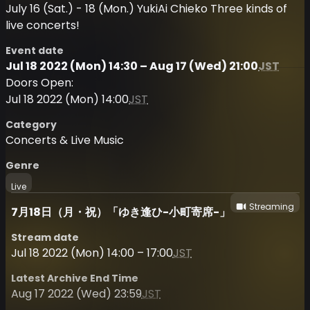
July 16 (Sat.) - 18 (Mon.) YukiAi Chieko Three kinds of
live concerts!
Event date
Jul 18 2022 (Mon) 14:30 – Aug 17 (Wed) 21:00
JST
Doors Open:
Jul 18 2022 (Mon) 14:00
JST
Category
Concerts & Live Music
Genre
Live
Streaming
7月18日（月・祝）「ゆき逢ひ-小町寄席-」
Stream date
Jul 18 2022 (Mon) 14:00 – 17:00
JST
Latest Archive End Time
Aug 17 2022 (Wed) 23:59
JST