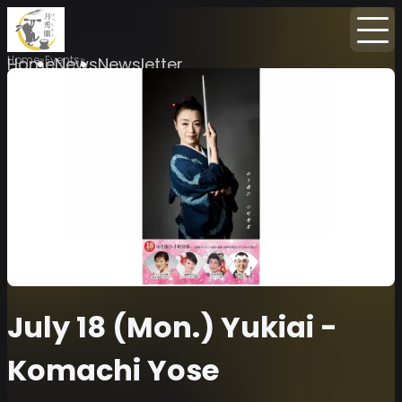
Home
Events
Home
News
Newsletter
July 18 (Mon.) Yukiai -
Komachi Yose